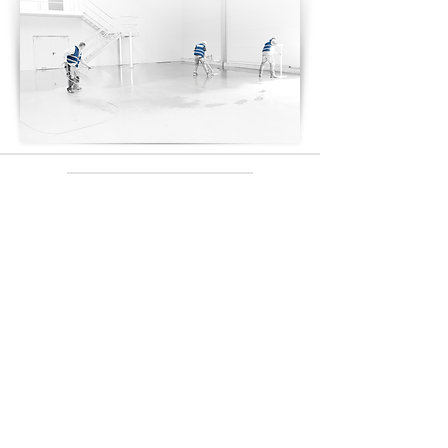
//
Schutterstraße 5a
//
91809 Wellheim
//
T
08427 - 668 93 90
//
M
0163 - 366 50 08
//
E-Mail
Impressum
//
Datenschutz
//
Cookies
© 2023 Alexander Eisfeld